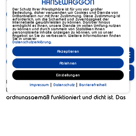
Der Schutz Ihrer Privatsphäre ist für uns von großer
nach einer Bearbeitung der Radprofile
Bedeutung, daher verwenden wir Cookies und Dienste von
Drittanbietern nur mit Ihrer Zustimmung. Diese Zustimmung ist
oder Bremsscheiben
erforderlich, um die Sicherheit und Zuverlässigkeit der
Internetseite gewährleisten zu können. Darüber hinaus
ermöglicht es Ihnen, unsere Dienste im vollen Umfang nutzen
nach einem Austausch des Drehgestells
zu können und durch sammeln von Statistiken Ihnen
personalisierte Inhalte anzeigen zu können, um so unser
Angebot an Sie zu verbessern. Weitere Informationen finden
Sie in unserer
nach einem Abheben des
Datenschutzerklärung.
Waggonaufbaus
Akzeptieren
DE
nach Einstellarbeiten am Bremssystem
Ablehnen
Einstellungen
Wie schon erwähnt, wird bei der Bremsrevision
|
|
Impressum
Datenschutz
Barrierefreiheit
BR 0 überprüft, ob das Bremssystem
ordnungsgemäß funktioniert und dicht ist. Das
erfolgt durch folgende Arbeitsschritte:
visuelle Prüfung von Zustand und
Befestigung des Bremsgestänges, der